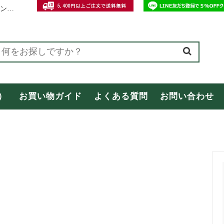
和歌山・紀州の特産おみやげ専門店【オカザキ紀芳庵】公式オンラインショップ
ング
オカザキ紀芳庵オリジナル商品
）
お買い物ガイド
よくある質問
お問い合わせ
商品
お客様の声（レビュー）
合わせ
母の日特集
間中の配送についてのご案内