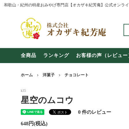
全商品
ランキ
全商品
ランキング
お客様の声（レビュー
和歌山の商品
奈良の
よくある質問
お問い
ホーム
洋菓子
チョコレート
k35
【年末年始・冬期休暇のご案内】
お盆期
星空のムコウ
0
件のレビュー
648円(税込)