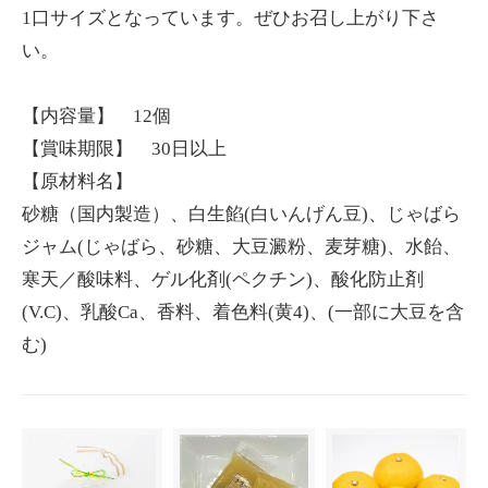
1口サイズとなっています。ぜひお召し上がり下さ
い。
【内容量】 12個
【賞味期限】 30日以上
【原材料名】
砂糖（国内製造）、白生餡(白いんげん豆)、じゃばら
ジャム(じゃばら、砂糖、大豆澱粉、麦芽糖)、水飴、
寒天／酸味料、ゲル化剤(ペクチン)、酸化防止剤
(V.C)、乳酸Ca、香料、着色料(黄4)、(一部に大豆を含
む)