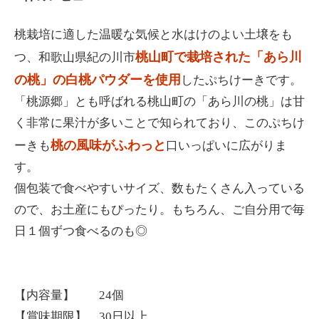
桃栽培に適した温暖な気候と水はけのよい土壌をも
桃山町で栽培された「あら川
つ、和歌山県紀の川市
の桃」の白桃パウダーを使用
したぷちけーきです。
「桃源郷」とも呼ばれる桃山町の「あら川の桃」は甘
く非常に果汁が多いことで知られており、このぷちけ
桃の風味がふわっと
ーきも
口いっぱいに広がりま
す。
個包装で食べやすいサイズ、数もたくさん入っている
ので、お土産にもぴったり。もちろん、ご自分用で毎
日１個ずつ食べるのも◎
【内容量】 24個
【賞味期限】 30日以上