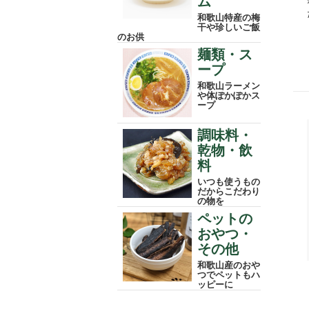
ム
和歌山特産の梅
干や珍しいご飯
のお供
麺類・ス
ープ
和歌山ラーメン
や体ぽかぽかス
ープ
調味料・
乾物・飲
料
いつも使うもの
だからこだわり
の物を
ペットの
おやつ・
その他
和歌山産のおや
つでペットもハ
ッピーに