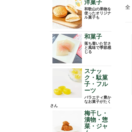
洋菓子
全
和歌山の果物を
使ったオリジナ
ル菓子も
和菓子
落ち着いた甘さ
と風味で季節感
じる
スナッ
ク・駄菓
子・フル
ーツ
バラエティ豊か
なお菓子がたく
さん
梅干し・
漬物・惣
菜・ジャ