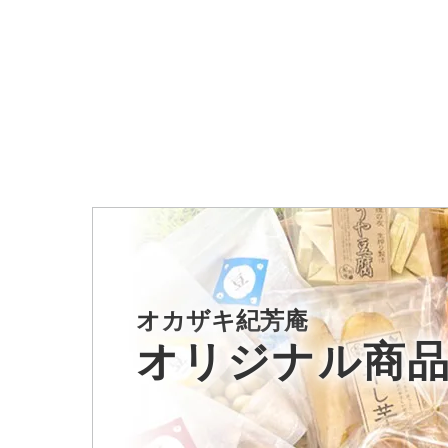
オカザキ紀芳庵
オリジナル商