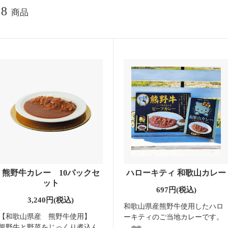
8
商品
熊野牛カレー 10パックセ
ハローキティ 和歌山カレー
ット
697円(税込)
3,240円(税込)
和歌山県産熊野牛使用したハロ
【和歌山県産 熊野牛使用】
ーキティのご当地カレーです。
熊野牛と野菜をじっくり煮込ん