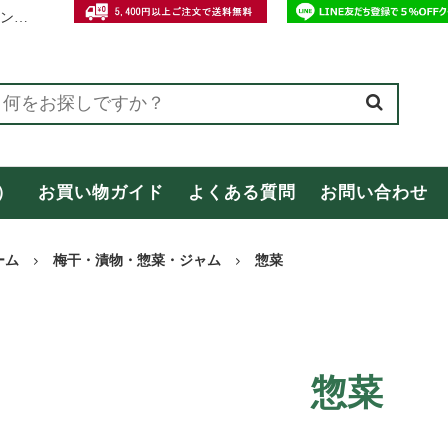
和歌山・紀州の特産おみやげ専門店【オカザキ紀芳庵】公式オンラインショップ
ング
オカザキ紀芳庵オリジナル商品
）
お買い物ガイド
よくある質問
お問い合わせ
商品
お客様の声（レビュー）
合わせ
母の日特集
ーム
梅干・漬物・惣菜・ジャム
惣菜
間中の配送についてのご案内
惣菜