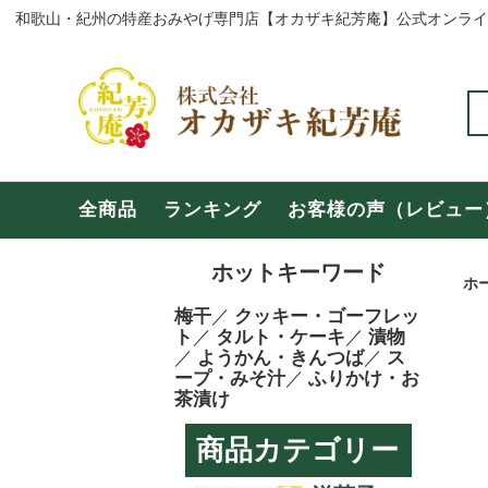
全商品
ランキ
全商品
ランキング
お客様の声（レビュー
和歌山の商品
奈良の
ホットキーワード
よくある質問
お問い
ホ
梅干
／
クッキー・ゴーフレッ
ト
／
タルト・ケーキ
／
漬物
【年末年始・冬期休暇のご案内】
お盆期
／
ようかん・きんつば
／
ス
ープ・みそ汁
／
ふりかけ・お
茶漬け
商品カテゴリー