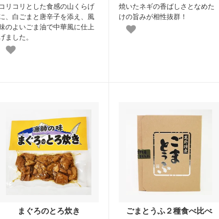
コリコリとした食感の山くらげ
焼いたネギの香ばしさとなめた
に、白ごまと唐辛子を添え、風
けの旨みが相性抜群！
味のよいごま油で中華風に仕上
げました。
まぐろのとろ炊き
ごまとうふ２種食べ比べ