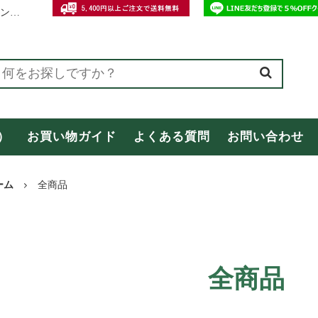
和歌山・紀州の特産おみやげ専門店【オカザキ紀芳庵】公式オンラインショップ
ング
オカザキ紀芳庵オリジナル商品
）
お買い物ガイド
よくある質問
お問い合わせ
商品
お客様の声（レビュー）
合わせ
母の日特集
ーム
全商品
間中の配送についてのご案内
全商品