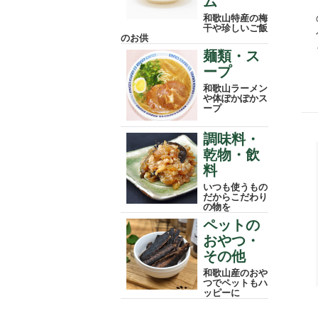
ム
和歌山特産の梅
干や珍しいご飯
のお供
麺類・ス
ープ
和歌山ラーメン
や体ぽかぽかス
ープ
調味料・
乾物・飲
料
いつも使うもの
だからこだわり
の物を
ペットの
おやつ・
その他
和歌山産のおや
つでペットもハ
ッピーに