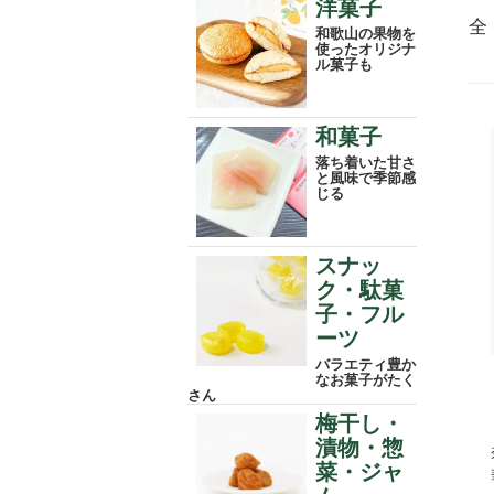
洋菓子
全
和歌山の果物を
使ったオリジナ
ル菓子も
和菓子
落ち着いた甘さ
と風味で季節感
じる
スナッ
ク・駄菓
子・フル
ーツ
バラエティ豊か
なお菓子がたく
さん
梅干し・
漬物・惣
菜・ジャ