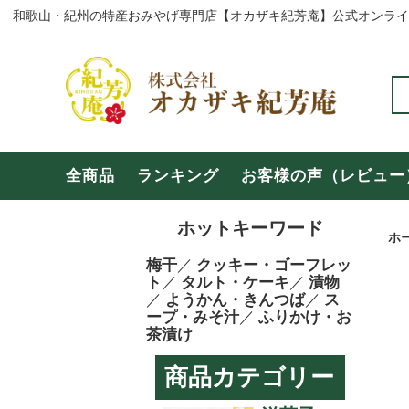
全商品
ランキ
全商品
ランキング
お客様の声（レビュー
和歌山の商品
奈良の
ホットキーワード
よくある質問
お問い
ホ
梅干
／
クッキー・ゴーフレッ
ト
／
タルト・ケーキ
／
漬物
【年末年始・冬期休暇のご案内】
お盆期
／
ようかん・きんつば
／
ス
ープ・みそ汁
／
ふりかけ・お
茶漬け
商品カテゴリー