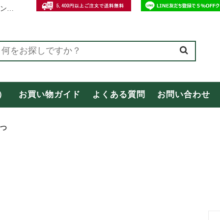
和歌山・紀州の特産おみやげ専門店【オカザキ紀芳庵】公式オンラインショップ
ング
オカザキ紀芳庵オリジナル商品
）
お買い物ガイド
よくある質問
お問い合わせ
商品
お客様の声（レビュー）
合わせ
母の日特集
つ
間中の配送についてのご案内