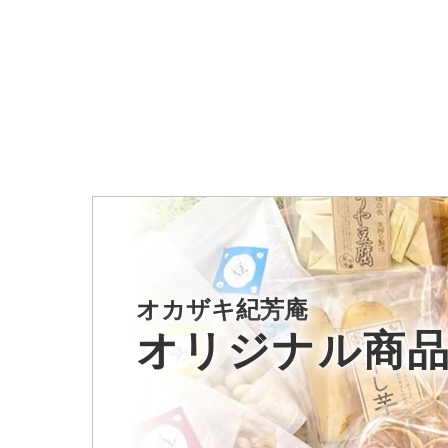
オカザキ紀芳庵
オリジナル商