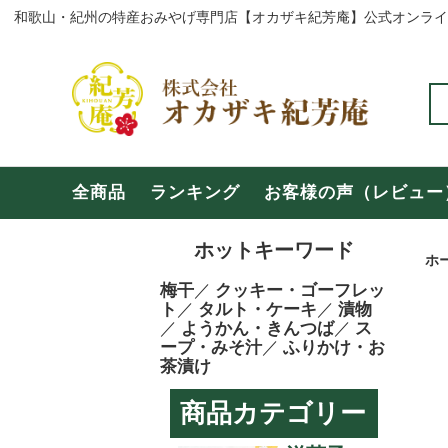
全商品
ランキ
全商品
ランキング
お客様の声（レビュー
和歌山の商品
奈良の
ホットキーワード
よくある質問
お問い
ホ
梅干
／
クッキー・ゴーフレッ
ト
／
タルト・ケーキ
／
漬物
【年末年始・冬期休暇のご案内】
お盆期
／
ようかん・きんつば
／
ス
ープ・みそ汁
／
ふりかけ・お
茶漬け
商品カテゴリー