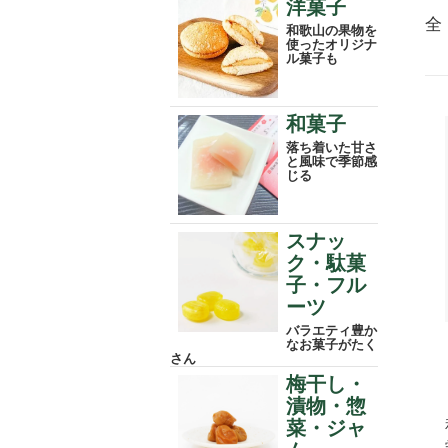
洋菓子
全
和歌山の果物を
使ったオリジナ
ル菓子も
和菓子
落ち着いた甘さ
と風味で季節感
じる
スナッ
ク・駄菓
子・フル
ーツ
バラエティ豊か
なお菓子がたく
さん
梅干し・
漬物・惣
菜・ジャ