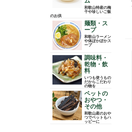
ム
和歌山特産の梅
干や珍しいご飯
のお供
麺類・ス
ープ
和歌山ラーメン
や体ぽかぽかス
ープ
調味料・
乾物・飲
料
いつも使うもの
だからこだわり
の物を
ペットの
おやつ・
その他
和歌山産のおや
つでペットもハ
ッピーに